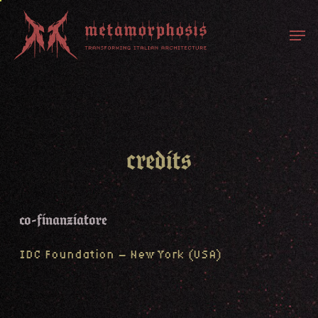
Skip
Men
to
main
content
credits
co-finanziatore
IDC Foundation – New York (USA)